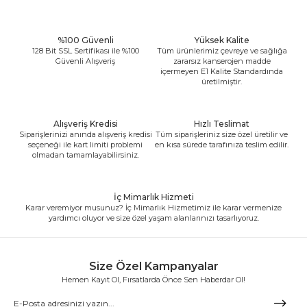
%100 Güvenli
Yüksek Kalite
128 Bit SSL Sertifikası ile %100
Tüm ürünlerimiz çevreye ve sağlığa
Güvenli Alışveriş
zararsız kanserojen madde
içermeyen E1 Kalite Standardında
üretilmiştir.
Alışveriş Kredisi
Hızlı Teslimat
Siparişlerinizi anında alışveriş kredisi
Tüm siparişleriniz size özel üretilir ve
seçeneği ile kart limiti problemi
en kısa sürede tarafınıza teslim edilir.
olmadan tamamlayabilirsiniz.
İç Mimarlık Hizmeti
Karar veremiyor musunuz? İç Mimarlık Hizmetimiz ile karar vermenize
yardımcı oluyor ve size özel yaşam alanlarınızı tasarlıyoruz.
Size Özel Kampanyalar
Hemen Kayıt Ol, Fırsatlarda Önce Sen Haberdar Ol!