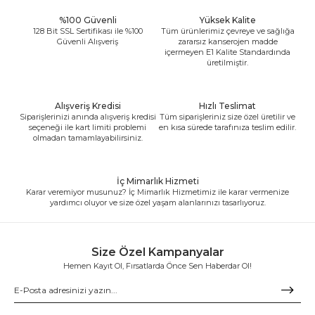
%100 Güvenli
Yüksek Kalite
128 Bit SSL Sertifikası ile %100
Tüm ürünlerimiz çevreye ve sağlığa
Güvenli Alışveriş
zararsız kanserojen madde
içermeyen E1 Kalite Standardında
üretilmiştir.
Alışveriş Kredisi
Hızlı Teslimat
Siparişlerinizi anında alışveriş kredisi
Tüm siparişleriniz size özel üretilir ve
seçeneği ile kart limiti problemi
en kısa sürede tarafınıza teslim edilir.
olmadan tamamlayabilirsiniz.
İç Mimarlık Hizmeti
Karar veremiyor musunuz? İç Mimarlık Hizmetimiz ile karar vermenize
yardımcı oluyor ve size özel yaşam alanlarınızı tasarlıyoruz.
Size Özel Kampanyalar
Hemen Kayıt Ol, Fırsatlarda Önce Sen Haberdar Ol!