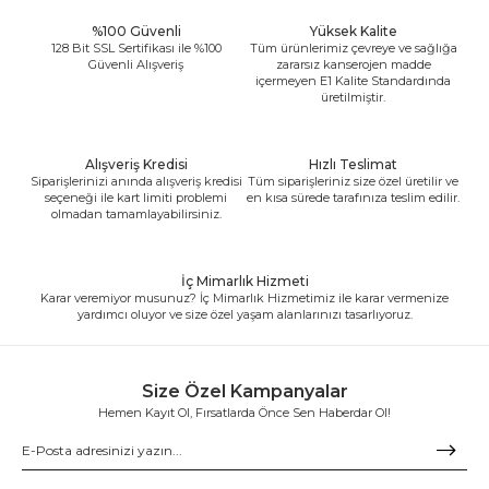
%100 Güvenli
Yüksek Kalite
128 Bit SSL Sertifikası ile %100
Tüm ürünlerimiz çevreye ve sağlığa
Güvenli Alışveriş
zararsız kanserojen madde
içermeyen E1 Kalite Standardında
üretilmiştir.
Alışveriş Kredisi
Hızlı Teslimat
Siparişlerinizi anında alışveriş kredisi
Tüm siparişleriniz size özel üretilir ve
seçeneği ile kart limiti problemi
en kısa sürede tarafınıza teslim edilir.
olmadan tamamlayabilirsiniz.
İç Mimarlık Hizmeti
Karar veremiyor musunuz? İç Mimarlık Hizmetimiz ile karar vermenize
yardımcı oluyor ve size özel yaşam alanlarınızı tasarlıyoruz.
Size Özel Kampanyalar
Hemen Kayıt Ol, Fırsatlarda Önce Sen Haberdar Ol!