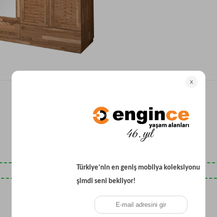
Yataklı Koltuk
Köşe Koltuk
Modern Köşe Koltuk
Ekonomik Köşe Koltuk
Mini Köşe Takımı
Gri Köşe Takımı
Bohem Köşe Takımı
Son Baktıklarınız