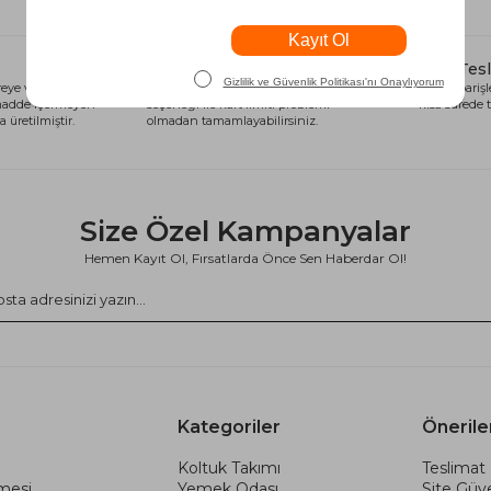
Alışveriş Kredisi
Hızlı Tes
eye ve sağlığa
Siparişlerinizi anında alışveriş kredisi
Tüm siparişle
 madde içermeyen
seçeneği ile kart limiti problemi
kısa sürede t
 üretilmiştir.
olmadan tamamlayabilirsiniz.
Size Özel Kampanyalar
Hemen Kayıt Ol, Fırsatlarda Önce Sen Haberdar Ol!
Kategoriler
Önerile
Koltuk Takımı
Teslimat 
şmesi
Yemek Odası
Site Güve