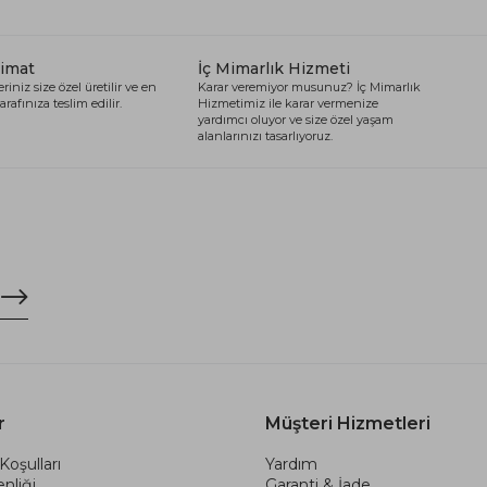
limat
İç Mimarlık Hizmeti
riniz size özel üretilir ve en
Karar veremiyor musunuz? İç Mimarlık
arafınıza teslim edilir.
Hizmetimiz ile karar vermenize
yardımcı oluyor ve size özel yaşam
alanlarınızı tasarlıyoruz.
r
Müşteri Hizmetleri
Koşulları
Yardım
nliği
Garanti & İade