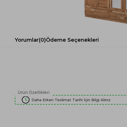
Spor Koltuk Takımı
Gri TV Ünitesi
Krem Koltuk Takımı
Beyaz TV Ünitesi
Gri Koltuk Takımı
Siyah TV Ünitesi
Büro Koltuk Takımı
Şömineli TV Ünitesi
Ev Tekstili
Dresuar
Yorumlar
(0)
Ödeme Seçenekleri
Duvar Ünitesi
TV Koltukları
Ürün Özellikleri
Daha Erken Teslimat Tarihi İçin Bilgi Alınız