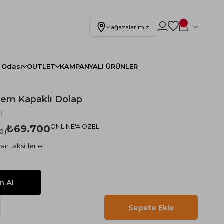
Mağazalarımız
 Odası
OUTLET
KAMPANYALI ÜRÜNLER
em Kapaklı Dolap
)
₺69.700
ONLINE'A ÖZEL
.0
an taksitlerle