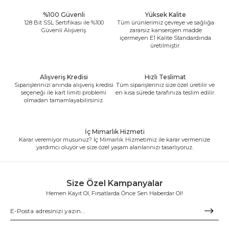
%100 Güvenli
Yüksek Kalite
128 Bit SSL Sertifikası ile %100
Tüm ürünlerimiz çevreye ve sağlığa
Güvenli Alışveriş
zararsız kanserojen madde
içermeyen E1 Kalite Standardında
üretilmiştir.
Alışveriş Kredisi
Hızlı Teslimat
Siparişlerinizi anında alışveriş kredisi
Tüm siparişleriniz size özel üretilir ve
seçeneği ile kart limiti problemi
en kısa sürede tarafınıza teslim edilir.
olmadan tamamlayabilirsiniz.
İç Mimarlık Hizmeti
Karar veremiyor musunuz? İç Mimarlık Hizmetimiz ile karar vermenize
yardımcı oluyor ve size özel yaşam alanlarınızı tasarlıyoruz.
Size Özel Kampanyalar
Hemen Kayıt Ol, Fırsatlarda Önce Sen Haberdar Ol!