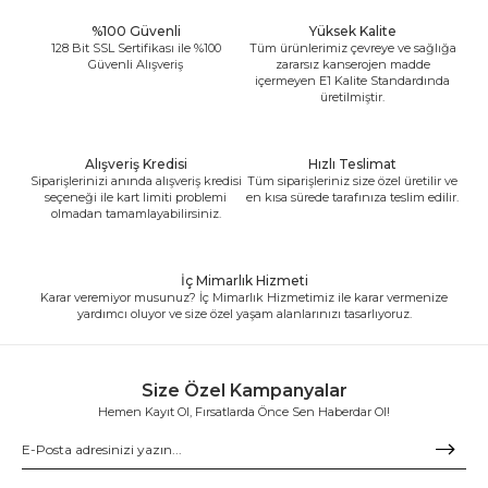
%100 Güvenli
Yüksek Kalite
128 Bit SSL Sertifikası ile %100
Tüm ürünlerimiz çevreye ve sağlığa
Güvenli Alışveriş
zararsız kanserojen madde
içermeyen E1 Kalite Standardında
üretilmiştir.
Alışveriş Kredisi
Hızlı Teslimat
Siparişlerinizi anında alışveriş kredisi
Tüm siparişleriniz size özel üretilir ve
seçeneği ile kart limiti problemi
en kısa sürede tarafınıza teslim edilir.
olmadan tamamlayabilirsiniz.
İç Mimarlık Hizmeti
Karar veremiyor musunuz? İç Mimarlık Hizmetimiz ile karar vermenize
yardımcı oluyor ve size özel yaşam alanlarınızı tasarlıyoruz.
Size Özel Kampanyalar
Hemen Kayıt Ol, Fırsatlarda Önce Sen Haberdar Ol!