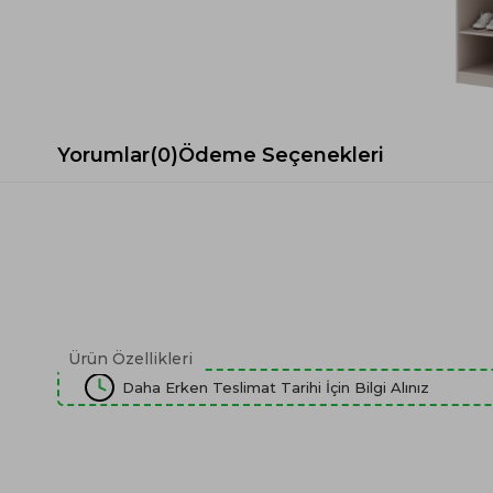
Spor Koltuk Takımı
Gri TV Ünitesi
Krem Koltuk Takımı
Beyaz TV Ünitesi
Gri Koltuk Takımı
Siyah TV Ünitesi
Büro Koltuk Takımı
Şömineli TV Ünitesi
Ev Tekstili
Dresuar
Yorumlar
(0)
Ödeme Seçenekleri
Duvar Ünitesi
TV Koltukları
Ürün Özellikleri
Daha Erken Teslimat Tarihi İçin Bilgi Alınız