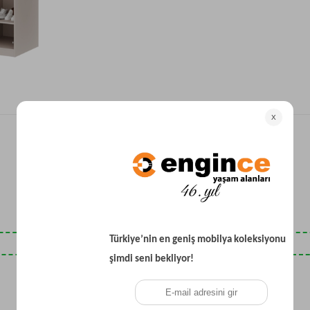
Yataklı Koltuk
Köşe Koltuk
Modern Köşe Koltuk
Ekonomik Köşe Koltuk
Mini Köşe Takımı
Gri Köşe Takımı
Bohem Köşe Takımı
Son Baktıklarınız