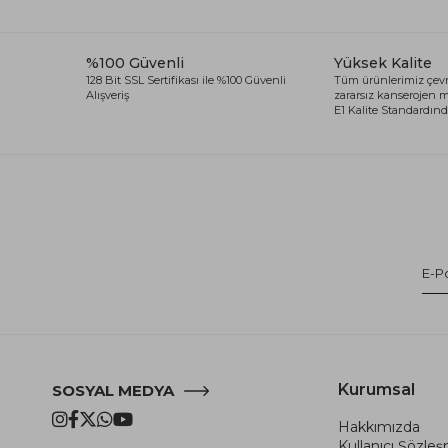
%100 Güvenli
Yüksek Kalite
128 Bit SSL Sertifikası ile %100 Güvenli
Tüm ürünlerimiz çevr
Alışveriş
zararsız kanserojen
E1 Kalite Standardında
Kurumsal
SOSYAL MEDYA
Hakkımızda
Kullanıcı Şözle