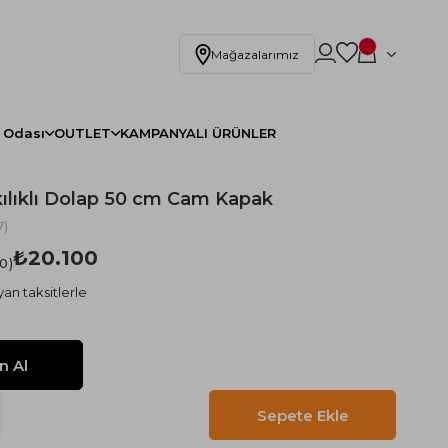
Mağazalarımız
 Odası
OUTLET
KAMPANYALI ÜRÜNLER
lıklı Dolap 50 cm Cam Kapak
)
₺20.100
.0
an taksitlerle