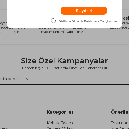
Alışveriş Kredisi
Hızlı Tes
eye ve sağlığa
Siparişlerinizi anında alışveriş kredisi
Tüm siparişle
 madde içermeyen
seçeneği ile kart limiti problemi
kısa sürede t
 üretilmiştir.
olmadan tamamlayabilirsiniz.
Size Özel Kampanyalar
Hemen Kayıt Ol, Fırsatlarda Önce Sen Haberdar Ol!
Kategoriler
Önerile
Koltuk Takımı
Teslimat 
şmesi
Yemek Odası
Site Güve