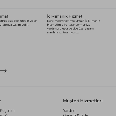
limat
İç Mimarlık Hizmeti
riniz size özel üretilir ve en
Karar veremiyor musunuz? İç Mimarlık
arafınıza teslim edilir.
Hizmetimiz ile karar vermenize
yardımcı oluyor ve size özel yaşam
alanlarınızı tasarlıyoruz.
r
Müşteri Hizmetleri
Koşulları
Yardım
nliği
Garanti & İade