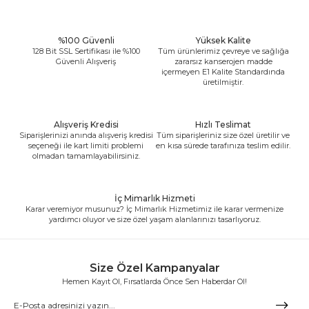
%100 Güvenli
Yüksek Kalite
128 Bit SSL Sertifikası ile %100
Tüm ürünlerimiz çevreye ve sağlığa
Güvenli Alışveriş
zararsız kanserojen madde
içermeyen E1 Kalite Standardında
üretilmiştir.
Alışveriş Kredisi
Hızlı Teslimat
Siparişlerinizi anında alışveriş kredisi
Tüm siparişleriniz size özel üretilir ve
seçeneği ile kart limiti problemi
en kısa sürede tarafınıza teslim edilir.
olmadan tamamlayabilirsiniz.
İç Mimarlık Hizmeti
Karar veremiyor musunuz? İç Mimarlık Hizmetimiz ile karar vermenize
yardımcı oluyor ve size özel yaşam alanlarınızı tasarlıyoruz.
Size Özel Kampanyalar
Hemen Kayıt Ol, Fırsatlarda Önce Sen Haberdar Ol!