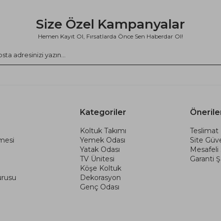
Size Özel Kampanyalar
Hemen Kayıt Ol, Fırsatlarda Önce Sen Haberdar Ol!
Kategoriler
Önerile
Koltuk Takımı
Teslimat 
şmesi
Yemek Odası
Site Güve
Yatak Odası
Mesafeli
TV Ünitesi
Garanti Şa
Köşe Koltuk
urusu
Dekorasyon
Genç Odası