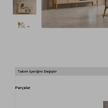
Spor Koltuk Takımı
Gri TV Ünitesi
Krem Koltuk Takımı
Beyaz TV Ünitesi
Gri Koltuk Takımı
Siyah TV Ünitesi
Büro Koltuk Takımı
Şömineli TV Ünitesi
Ev Tekstili
Dresuar
Duvar Ünitesi
TV Koltukları
Takım İçeriğini Değiştir