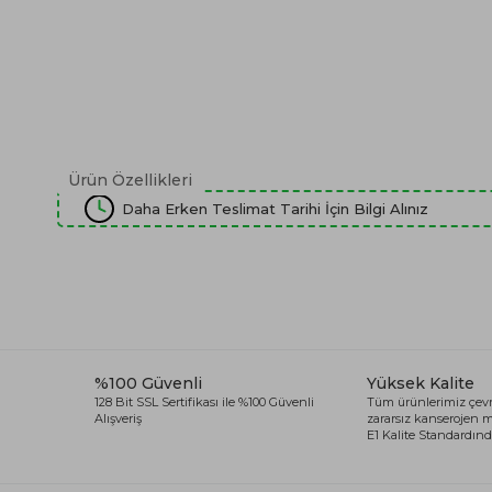
Ürün Özellikleri
Daha Erken Teslimat Tarihi İçin Bilgi Alınız
%100 Güvenli
Yüksek Kalite
128 Bit SSL Sertifikası ile %100 Güvenli
Tüm ürünlerimiz çevr
Alışveriş
zararsız kanserojen
E1 Kalite Standardında