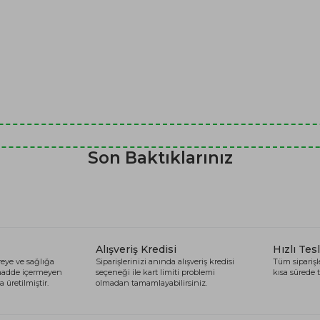
Son Baktıklarınız
Alışveriş Kredisi
Hızlı Tes
eye ve sağlığa
Siparişlerinizi anında alışveriş kredisi
Tüm siparişle
 madde içermeyen
seçeneği ile kart limiti problemi
kısa sürede t
 üretilmiştir.
olmadan tamamlayabilirsiniz.