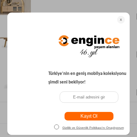
₺21.500
₺22.400
₺9.650