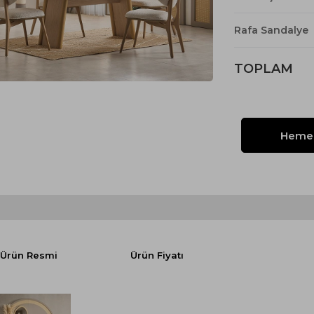
Yataklı Koltuk
Köşe Koltuk
Rafa Sandalye
Modern Köşe Koltuk
TOPLAM
Ekonomik Köşe Koltuk
Mini Köşe Takımı
Gri Köşe Takımı
Bohem Köşe Takımı
Ürün Resmi
Ürün Fiyatı