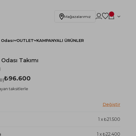
Mağazalarımız
 Odası
OUTLET
KAMPANYALI ÜRÜNLER
 Odası Takımı
)
₺96.600
.0
yan taksitlerle
1
x
₺21.500
a
1
x
₺22.400