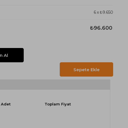
6
x
₺9.650
₺96.600
Adet
Toplam Fiyat