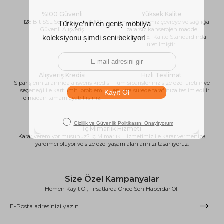
%100 Güvenli
Yüksek Kalite
128 Bit SSL Sertifikası ile %100
Tüm ürünlerimiz çevreye ve sağlığa
Güvenli Alışveriş
zararsız kanserojen madde
içermeyen E1 Kalite Standardında
üretilmiştir.
Alışveriş Kredisi
Hızlı Teslimat
Siparişlerinizi anında alışveriş kredisi
Tüm siparişleriniz size özel üretilir ve
seçeneği ile kart limiti problemi
en kısa sürede tarafınıza teslim edilir.
olmadan tamamlayabilirsiniz.
İç Mimarlık Hizmeti
Karar veremiyor musunuz? İç Mimarlık Hizmetimiz ile karar vermenize
yardımcı oluyor ve size özel yaşam alanlarınızı tasarlıyoruz.
Size Özel Kampanyalar
Hemen Kayıt Ol, Fırsatlarda Önce Sen Haberdar Ol!