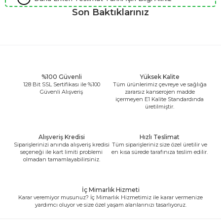
Son Baktıklarınız
%100 Güvenli
Yüksek Kalite
128 Bit SSL Sertifikası ile %100
Tüm ürünlerimiz çevreye ve sağlığa
Güvenli Alışveriş
zararsız kanserojen madde
içermeyen E1 Kalite Standardında
üretilmiştir.
Alışveriş Kredisi
Hızlı Teslimat
Siparişlerinizi anında alışveriş kredisi
Tüm siparişleriniz size özel üretilir ve
seçeneği ile kart limiti problemi
en kısa sürede tarafınıza teslim edilir.
olmadan tamamlayabilirsiniz.
İç Mimarlık Hizmeti
Karar veremiyor musunuz? İç Mimarlık Hizmetimiz ile karar vermenize
yardımcı oluyor ve size özel yaşam alanlarınızı tasarlıyoruz.