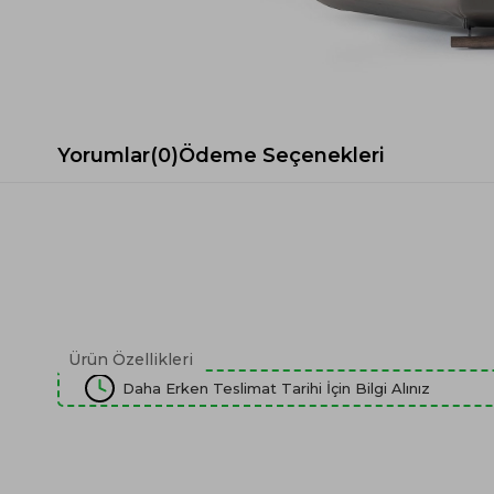
Spor Koltuk Takımı
Gri TV Ünitesi
Krem Koltuk Takımı
Beyaz TV Ünitesi
Gri Koltuk Takımı
Siyah TV Ünitesi
Büro Koltuk Takımı
Şömineli TV Ünitesi
Ev Tekstili
Dresuar
Yorumlar
(0)
Ödeme Seçenekleri
Duvar Ünitesi
TV Koltukları
Ürün Özellikleri
Daha Erken Teslimat Tarihi İçin Bilgi Alınız