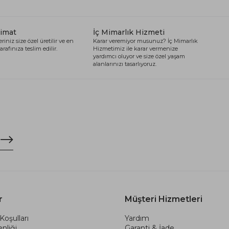
limat
İç Mimarlık Hizmeti
riniz size özel üretilir ve en
Karar veremiyor musunuz? İç Mimarlık
arafınıza teslim edilir.
Hizmetimiz ile karar vermenize
yardımcı oluyor ve size özel yaşam
alanlarınızı tasarlıyoruz.
r
Müşteri Hizmetleri
Koşulları
Yardım
nliği
Garanti & İade