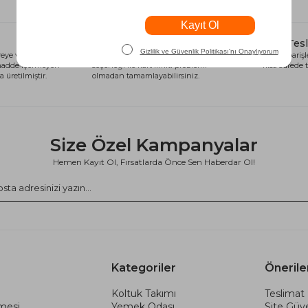
Alışveriş Kredisi
Hızlı Tes
eye ve sağlığa
Siparişlerinizi anında alışveriş kredisi
Tüm siparişle
 madde içermeyen
seçeneği ile kart limiti problemi
kısa sürede t
 üretilmiştir.
olmadan tamamlayabilirsiniz.
Size Özel Kampanyalar
Hemen Kayıt Ol, Fırsatlarda Önce Sen Haberdar Ol!
Kategoriler
Önerile
Koltuk Takımı
Teslimat 
şmesi
Yemek Odası
Site Güve