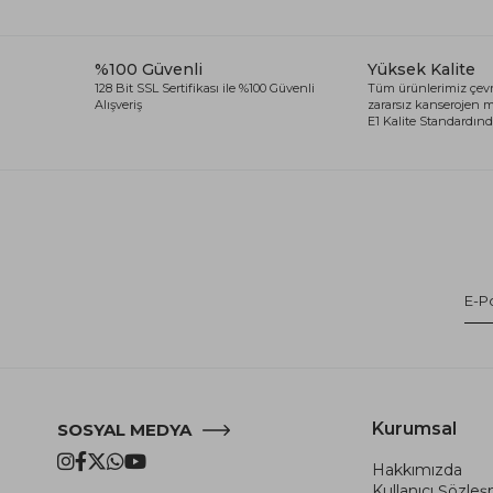
%100 Güvenli
Yüksek Kalite
128 Bit SSL Sertifikası ile %100 Güvenli
Tüm ürünlerimiz çevr
Alışveriş
zararsız kanserojen
E1 Kalite Standardında
Kurumsal
SOSYAL MEDYA
Hakkımızda
Kullanıcı Şözle