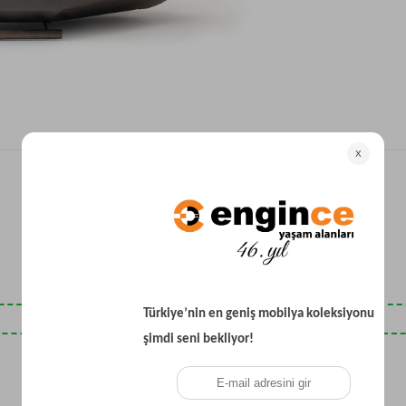
Yataklı Koltuk
Köşe Koltuk
Modern Köşe Koltuk
Ekonomik Köşe Koltuk
Mini Köşe Takımı
Gri Köşe Takımı
Bohem Köşe Takımı
Son Baktıklarınız