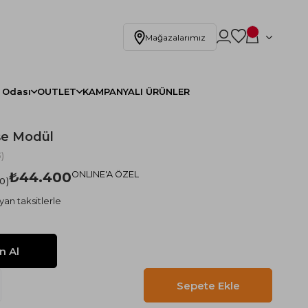
Mağazalarımız
 Odası
OUTLET
KAMPANYALI ÜRÜNLER
şe Modül
)
₺44.400
ONLINE'A ÖZEL
.0
yan taksitlerle