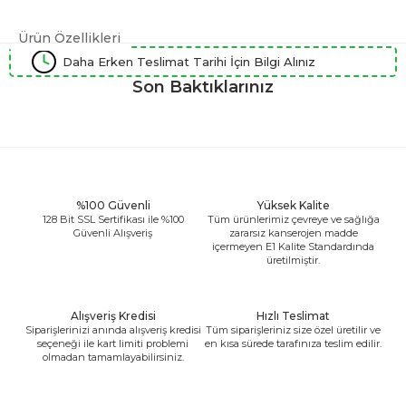
Ürün Özellikleri
Daha Erken Teslimat Tarihi İçin Bilgi Alınız
Son Baktıklarınız
%100 Güvenli
Yüksek Kalite
128 Bit SSL Sertifikası ile %100
Tüm ürünlerimiz çevreye ve sağlığa
Güvenli Alışveriş
zararsız kanserojen madde
içermeyen E1 Kalite Standardında
üretilmiştir.
Alışveriş Kredisi
Hızlı Teslimat
Siparişlerinizi anında alışveriş kredisi
Tüm siparişleriniz size özel üretilir ve
seçeneği ile kart limiti problemi
en kısa sürede tarafınıza teslim edilir.
olmadan tamamlayabilirsiniz.