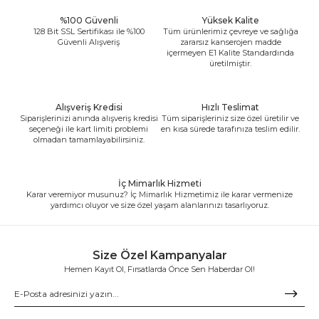
%100 Güvenli
Yüksek Kalite
128 Bit SSL Sertifikası ile %100
Tüm ürünlerimiz çevreye ve sağlığa
Güvenli Alışveriş
zararsız kanserojen madde
içermeyen E1 Kalite Standardında
üretilmiştir.
Alışveriş Kredisi
Hızlı Teslimat
Siparişlerinizi anında alışveriş kredisi
Tüm siparişleriniz size özel üretilir ve
seçeneği ile kart limiti problemi
en kısa sürede tarafınıza teslim edilir.
olmadan tamamlayabilirsiniz.
İç Mimarlık Hizmeti
Karar veremiyor musunuz? İç Mimarlık Hizmetimiz ile karar vermenize
yardımcı oluyor ve size özel yaşam alanlarınızı tasarlıyoruz.
Size Özel Kampanyalar
Hemen Kayıt Ol, Fırsatlarda Önce Sen Haberdar Ol!