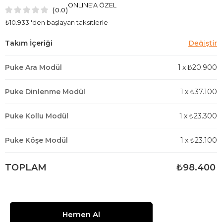
ONLINE'A ÖZEL
0.0
₺10.933
'den başlayan taksitlerle
Puke Ara Modül
1
x
₺20.900
Puke Dinlenme Modül
1
x
₺37.100
Puke Kollu Modül
1
x
₺23.300
Puke Köşe Modül
1
x
₺23.100
TOPLAM
₺98.400