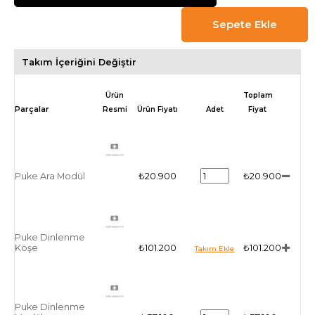
Takım İçeriğini Değiştir
Ürün
Toplam
Resmi
Ürün Fiyatı
Adet
Fiyat
Puke Ara Modül
₺20.900
₺20.900
Puke Dinlenme
Köşe
₺101.200
₺101.200
Puke Dinlenme