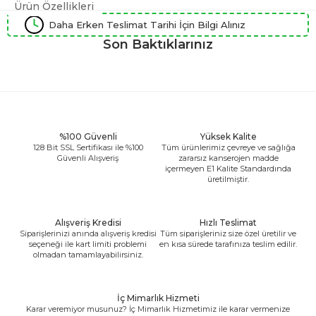
Ürün Özellikleri
Daha Erken Teslimat Tarihi İçin Bilgi Alınız
Son Baktıklarınız
%100 Güvenli
Yüksek Kalite
128 Bit SSL Sertifikası ile %100
Tüm ürünlerimiz çevreye ve sağlığa
Güvenli Alışveriş
zararsız kanserojen madde
içermeyen E1 Kalite Standardında
üretilmiştir.
Alışveriş Kredisi
Hızlı Teslimat
Siparişlerinizi anında alışveriş kredisi
Tüm siparişleriniz size özel üretilir ve
seçeneği ile kart limiti problemi
en kısa sürede tarafınıza teslim edilir.
olmadan tamamlayabilirsiniz.
İç Mimarlık Hizmeti
Karar veremiyor musunuz? İç Mimarlık Hizmetimiz ile karar vermenize