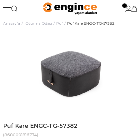
Anasayfa
Oturma Odası
Puf
Puf Kare ENGC-TG-57382
Puf Kare ENGC-TG-57382
(8680001816774)