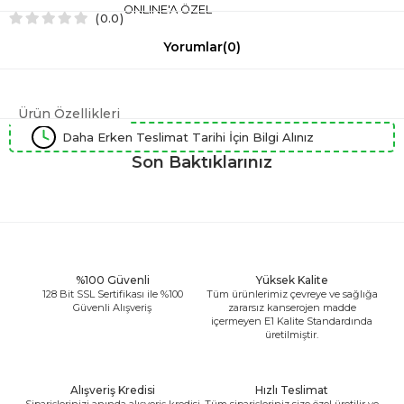
ONLINE'A ÖZEL
0.0
Yorumlar
(0)
Ürün Özellikleri
Daha Erken Teslimat Tarihi İçin Bilgi Alınız
Son Baktıklarınız
%100 Güvenli
Yüksek Kalite
128 Bit SSL Sertifikası ile %100
Tüm ürünlerimiz çevreye ve sağlığa
Güvenli Alışveriş
zararsız kanserojen madde
içermeyen E1 Kalite Standardında
üretilmiştir.
Alışveriş Kredisi
Hızlı Teslimat
Siparişlerinizi anında alışveriş kredisi
Tüm siparişleriniz size özel üretilir ve