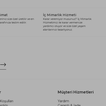
limat
İç Mimarlık Hizmeti
riniz size özel üretilir ve en
Karar veremiyor musunuz? İç Mimarlık
arafınıza teslim edilir.
Hizmetimiz ile karar vermenize
yardımcı oluyor ve size özel yaşam
alanlarınızı tasarlıyoruz.
r
Müşteri Hizmetleri
Koşulları
Yardım
nliği
Garanti & İade