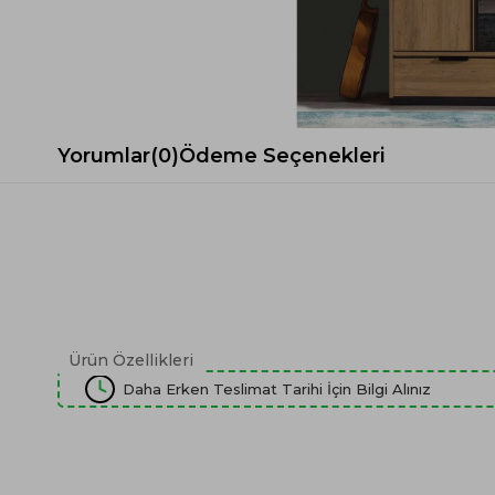
Spor Koltuk Takımı
Gri TV Ünitesi
Krem Koltuk Takımı
Beyaz TV Ünitesi
Gri Koltuk Takımı
Siyah TV Ünitesi
Büro Koltuk Takımı
Şömineli TV Ünitesi
Ev Tekstili
Dresuar
Yorumlar
(0)
Ödeme Seçenekleri
Duvar Ünitesi
TV Koltukları
Ürün Özellikleri
Daha Erken Teslimat Tarihi İçin Bilgi Alınız