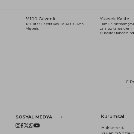
%100 Güvenli
Yüksek Kalite
128 Bit SSL Sertifikası ile %100 Güvenli
Tüm ürünlerimiz çevr
Alışveriş
zararsız kanserojen
E1 Kalite Standardında
Kurumsal
SOSYAL MEDYA
Hakkımızda
Kullanıcı Şözle