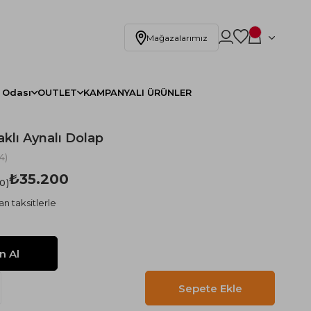
Mağazalarımız
 Odası
OUTLET
KAMPANYALI ÜRÜNLER
klı Aynalı Dolap
4)
₺35.200
.0
n taksitlerle