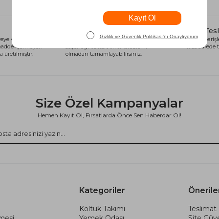
Alışveriş Kredisi
Hızlı Tes
eye ve sağlığa
Siparişlerinizi anında alışveriş kredisi
Tüm siparişle
 madde içermeyen
seçeneği ile kart limiti problemi
kısa sürede t
 üretilmiştir.
olmadan tamamlayabilirsiniz.
Size Özel Kampanyalar
Hemen Kayıt Ol, Fırsatlarda Önce Sen Haberdar Ol!
Kategoriler
Önerile
Koltuk Takımı
Teslimat 
şmesi
Yemek Odası
Site Güve