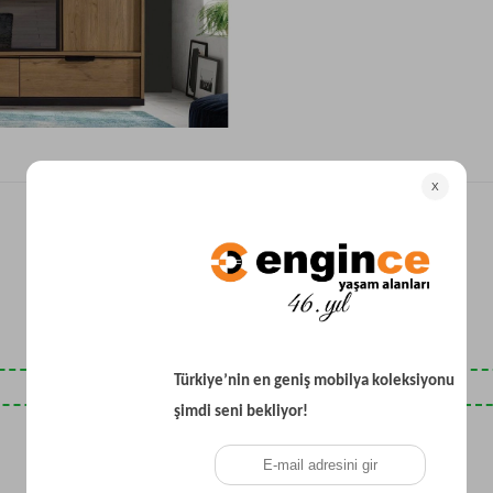
Yataklı Koltuk
Köşe Koltuk
Modern Köşe Koltuk
Ekonomik Köşe Koltuk
Mini Köşe Takımı
Gri Köşe Takımı
Bohem Köşe Takımı
Son Baktıklarınız