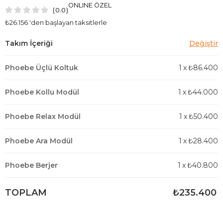
ONLINE ÖZEL
0.0
₺26.156
'den başlayan taksitlerle
Phoebe Üçlü Koltuk
1
x
₺86.400
Phoebe Kollu Modül
1
x
₺44.000
Phoebe Relax Modül
1
x
₺50.400
Phoebe Ara Modül
1
x
₺28.400
Phoebe Berjer
1
x
₺40.800
TOPLAM
₺235.400