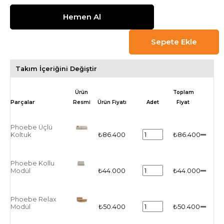
Takım İçeriğini Değiştir
Ürün
Toplam
Resmi
Ürün Fiyatı
Adet
Fiyat
Phoebe Üçlü
Koltuk
₺86.400
₺86.400
Phoebe Kollu
Modül
₺44.000
₺44.000
Phoebe Relax
Modül
₺50.400
₺50.400