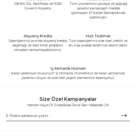
128 Bit SSL Sertifikası ile %100
Tüm ürünlerimiz çevreye ve sağlığa
Güvenli Alışveriş
zararsız kanserojen madde
içermeyen E1 Kalite Standardında
üretilmiştir.
Alışveriş Kredisi
Hızlı Teslimat
Siparişlerinizi anında alışveriş kredisi
Tüm siparişleriniz size özel üretilir ve
seçeneği ile kart limiti problemi
en kısa sürede tarafınıza teslim edilir.
olmadan tamamlayabilirsiniz.
İç Mimarlık Hizmeti
Karar veremiyor musunuz? İç Mimarlık Hizmetimiz ile karar vermenize
yardımcı oluyor ve size özel yaşam alanlarınızı tasarlıyoruz.
Size Özel Kampanyalar
Hemen Kayıt Ol, Fırsatlarda Önce Sen Haberdar Ol!