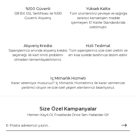
%100 Güvenli
Yüksek Kalite
128 Bit SSL Sertifikası ile %100
Tüm ürünlerimiz çevreye ve sağlığa
Güvenli Alışveriş
zararsız kanserojen madde
içermeyen E1 Kalite Standardında
üretilmiştir.
Alışveriş Kredisi
Hızlı Teslimat
Siparişlerinizi anında alışveriş kredisi
Tüm siparişleriniz size özel üretilir ve
seçeneği ile kart limiti problemi
en kısa sürede tarafınıza teslim edilir.
olmadan tamamlayabilirsiniz.
İç Mimarlık Hizmeti
Karar veremiyor musunuz? İç Mimarlık Hizmetimiz ile karar vermenize
yardımcı oluyor ve size özel yaşam alanlarınızı tasarlıyoruz.
Size Özel Kampanyalar
Hemen Kayıt Ol, Fırsatlarda Önce Sen Haberdar Ol!