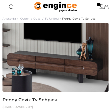
Anasayfa
Oturma Odası
TV Ünitesi
Penny Ceviz Tv Sehpası
Penny Ceviz Tv Sehpası
(8680002568207)