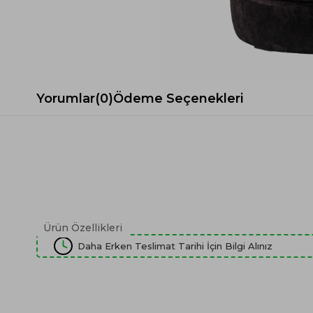
Spor Koltuk Takımı
Gri TV Ünitesi
Krem Koltuk Takımı
Beyaz TV Ünitesi
Gri Koltuk Takımı
Siyah TV Ünitesi
Büro Koltuk Takımı
Şömineli TV Ünitesi
Ev Tekstili
Dresuar
Yorumlar
(0)
Ödeme Seçenekleri
Duvar Ünitesi
TV Koltukları
Ürün Özellikleri
Daha Erken Teslimat Tarihi İçin Bilgi Alınız