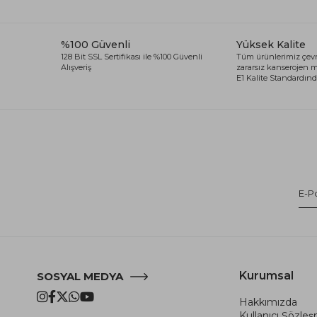
%100 Güvenli
Yüksek Kalite
128 Bit SSL Sertifikası ile %100 Güvenli
Tüm ürünlerimiz çevr
Alışveriş
zararsız kanserojen
E1 Kalite Standardında
Kurumsal
SOSYAL MEDYA
Hakkımızda
Kullanıcı Şözle