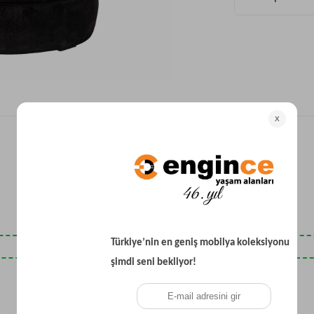
Yataklı Koltuk
Köşe Koltuk
Modern Köşe Koltuk
Ekonomik Köşe Koltuk
Mini Köşe Takımı
Gri Köşe Takımı
Bohem Köşe Takımı
Son Baktıklarınız