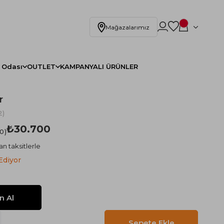
Mağazalarımız
 Odası
OUTLET
KAMPANYALI ÜRÜNLER
r
2)
₺30.700
.0
n taksitlerle
Ediyor