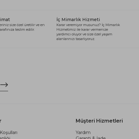
limat
İç Mimarlık Hizmeti
riniz size özel üretilir ve en
Karar veremiyor musunuz? İç Mimarlık
arafınıza teslim edilir.
Hizmetimiz ile karar vermenize
yardımcı oluyor ve size özel yaşam
alanlarınızı tasarlıyoruz.
r
Müşteri Hizmetleri
Koşulları
Yardım
nliği
Garanti & İade