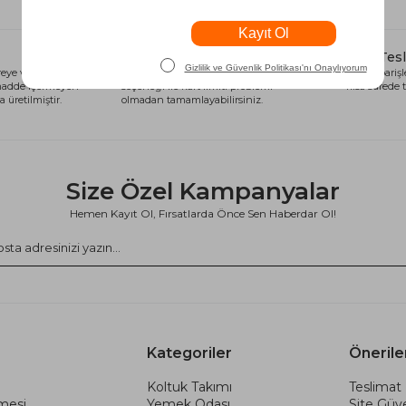
Alışveriş Kredisi
Hızlı Tes
eye ve sağlığa
Siparişlerinizi anında alışveriş kredisi
Tüm siparişle
 madde içermeyen
seçeneği ile kart limiti problemi
kısa sürede t
 üretilmiştir.
olmadan tamamlayabilirsiniz.
Size Özel Kampanyalar
Hemen Kayıt Ol, Fırsatlarda Önce Sen Haberdar Ol!
Kategoriler
Önerile
Koltuk Takımı
Teslimat 
şmesi
Yemek Odası
Site Güve