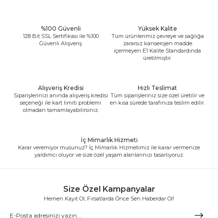
%100 Güvenli
Yüksek Kalite
128 Bit SSL Sertifikası ile %100
Tüm ürünlerimiz çevreye ve sağlığa
Güvenli Alışveriş
zararsız kanserojen madde
içermeyen E1 Kalite Standardında
üretilmiştir.
Alışveriş Kredisi
Hızlı Teslimat
Siparişlerinizi anında alışveriş kredisi
Tüm siparişleriniz size özel üretilir ve
seçeneği ile kart limiti problemi
en kısa sürede tarafınıza teslim edilir.
olmadan tamamlayabilirsiniz.
İç Mimarlık Hizmeti
Karar veremiyor musunuz? İç Mimarlık Hizmetimiz ile karar vermenize
yardımcı oluyor ve size özel yaşam alanlarınızı tasarlıyoruz.
Size Özel Kampanyalar
Hemen Kayıt Ol, Fırsatlarda Önce Sen Haberdar Ol!