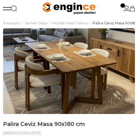
Anasayfa
Yemek Odası
Mutfak Masa Takımı
Palira Ceviz Masa 90x18
Palira Ceviz Masa 90x180 cm
(8680002554309)