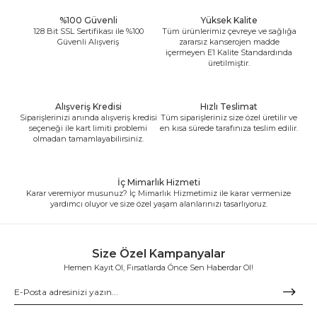
%100 Güvenli
Yüksek Kalite
128 Bit SSL Sertifikası ile %100
Tüm ürünlerimiz çevreye ve sağlığa
Güvenli Alışveriş
zararsız kanserojen madde
içermeyen E1 Kalite Standardında
üretilmiştir.
Alışveriş Kredisi
Hızlı Teslimat
Siparişlerinizi anında alışveriş kredisi
Tüm siparişleriniz size özel üretilir ve
seçeneği ile kart limiti problemi
en kısa sürede tarafınıza teslim edilir.
olmadan tamamlayabilirsiniz.
İç Mimarlık Hizmeti
Karar veremiyor musunuz? İç Mimarlık Hizmetimiz ile karar vermenize
yardımcı oluyor ve size özel yaşam alanlarınızı tasarlıyoruz.
Size Özel Kampanyalar
Hemen Kayıt Ol, Fırsatlarda Önce Sen Haberdar Ol!