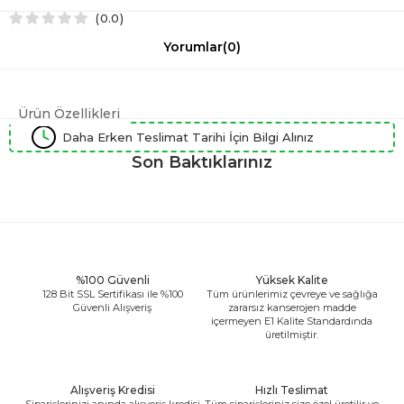
0.0
Yorumlar
(0)
Ürün Özellikleri
Daha Erken Teslimat Tarihi İçin Bilgi Alınız
Son Baktıklarınız
%100 Güvenli
Yüksek Kalite
128 Bit SSL Sertifikası ile %100
Tüm ürünlerimiz çevreye ve sağlığa
Güvenli Alışveriş
zararsız kanserojen madde
içermeyen E1 Kalite Standardında
üretilmiştir.
Alışveriş Kredisi
Hızlı Teslimat
Siparişlerinizi anında alışveriş kredisi
Tüm siparişleriniz size özel üretilir ve