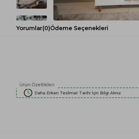
Spor Koltuk Takımı
Gri TV Ünitesi
Krem Koltuk Takımı
Beyaz TV Ünitesi
Gri Koltuk Takımı
Siyah TV Ünitesi
Yorumlar
(0)
Ödeme Seçenekleri
Büro Koltuk Takımı
Şömineli TV Ünitesi
Ev Tekstili
Dresuar
Duvar Ünitesi
TV Koltukları
Ürün Özellikleri
Daha Erken Teslimat Tarihi İçin Bilgi Alınız