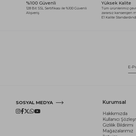
%100 Güvenli
Yüksek Kalite
128 Bit SSL Sertifikası ile %100 Güvenli
Tüm ürünlerimiz çevr
Alışveriş
zararsız kanserojen
E1 Kalite Standardında
Kurumsal
SOSYAL MEDYA
Hakkımızda
Kullanıcı Şözle
Gizlilik Bildirimi
Mağazalarımız