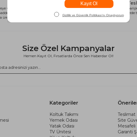
Alışveriş Kredisi
Hızlı Tes
eye ve sağlığa
Siparişlerinizi anında alışveriş kredisi
Tüm siparişle
 madde içermeyen
seçeneği ile kart limiti problemi
kısa sürede t
 üretilmiştir.
olmadan tamamlayabilirsiniz.
Size Özel Kampanyalar
Hemen Kayıt Ol, Fırsatlarda Önce Sen Haberdar Ol!
Kategoriler
Önerile
Koltuk Takımı
Teslimat 
şmesi
Yemek Odası
Site Güve
Yatak Odası
Mesafeli
TV Ünitesi
Garanti Şa