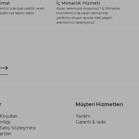
limat
İç Mimarlık Hizmeti
riniz size özel üretilir ve en
Karar veremiyor musunuz? İç Mimarlık
arafınıza teslim edilir.
Hizmetimiz ile karar vermenize
yardımcı oluyor ve size özel yaşam
alanlarınızı tasarlıyoruz.
r
Müşteri Hizmetleri
Koşulları
Yardım
nliği
Garanti & İade
 Satış Sözleşmesi
rtları