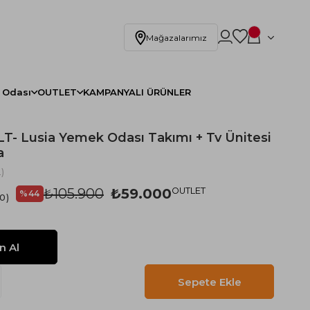
Mağazalarımız
 Odası
OUTLET
KAMPANYALI ÜRÜNLER
- Lusia Yemek Odası Takımı + Tv Ünitesi
a
)
₺105.900
₺59.000
OUTLET
%
44
.0
İndirim