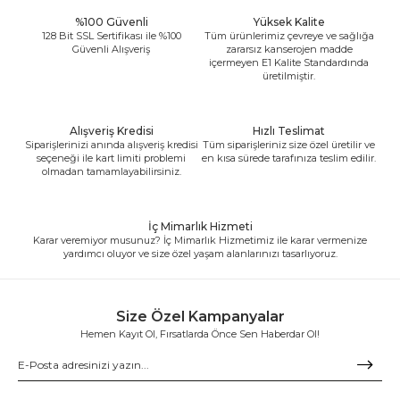
%100 Güvenli
Yüksek Kalite
128 Bit SSL Sertifikası ile %100
Tüm ürünlerimiz çevreye ve sağlığa
Güvenli Alışveriş
zararsız kanserojen madde
içermeyen E1 Kalite Standardında
üretilmiştir.
Alışveriş Kredisi
Hızlı Teslimat
Siparişlerinizi anında alışveriş kredisi
Tüm siparişleriniz size özel üretilir ve
seçeneği ile kart limiti problemi
en kısa sürede tarafınıza teslim edilir.
olmadan tamamlayabilirsiniz.
İç Mimarlık Hizmeti
Karar veremiyor musunuz? İç Mimarlık Hizmetimiz ile karar vermenize
yardımcı oluyor ve size özel yaşam alanlarınızı tasarlıyoruz.
Size Özel Kampanyalar
Hemen Kayıt Ol, Fırsatlarda Önce Sen Haberdar Ol!