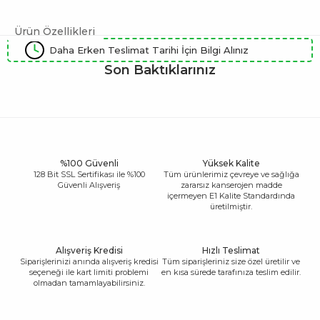
Ürün Özellikleri
Daha Erken Teslimat Tarihi İçin Bilgi Alınız
Son Baktıklarınız
%100 Güvenli
Yüksek Kalite
128 Bit SSL Sertifikası ile %100
Tüm ürünlerimiz çevreye ve sağlığa
Güvenli Alışveriş
zararsız kanserojen madde
içermeyen E1 Kalite Standardında
üretilmiştir.
Alışveriş Kredisi
Hızlı Teslimat
Siparişlerinizi anında alışveriş kredisi
Tüm siparişleriniz size özel üretilir ve
seçeneği ile kart limiti problemi
en kısa sürede tarafınıza teslim edilir.
olmadan tamamlayabilirsiniz.