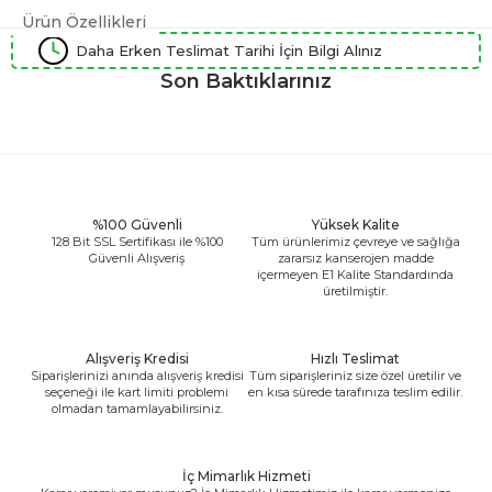
Ürün Özellikleri
Daha Erken Teslimat Tarihi İçin Bilgi Alınız
Son Baktıklarınız
%100 Güvenli
Yüksek Kalite
128 Bit SSL Sertifikası ile %100
Tüm ürünlerimiz çevreye ve sağlığa
Güvenli Alışveriş
zararsız kanserojen madde
içermeyen E1 Kalite Standardında
üretilmiştir.
Alışveriş Kredisi
Hızlı Teslimat
Siparişlerinizi anında alışveriş kredisi
Tüm siparişleriniz size özel üretilir ve
seçeneği ile kart limiti problemi
en kısa sürede tarafınıza teslim edilir.
olmadan tamamlayabilirsiniz.
İç Mimarlık Hizmeti