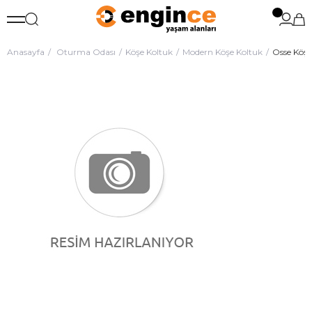
Anasayfa
Oturma Odası
Köşe Koltuk
Modern Köşe Koltuk
Osse Köş