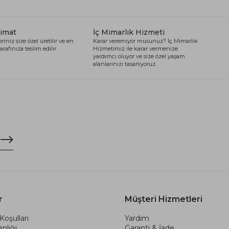
limat
İç Mimarlık Hizmeti
riniz size özel üretilir ve en
Karar veremiyor musunuz? İç Mimarlık
arafınıza teslim edilir.
Hizmetimiz ile karar vermenize
yardımcı oluyor ve size özel yaşam
alanlarınızı tasarlıyoruz.
r
Müşteri Hizmetleri
Koşulları
Yardım
nliği
Garanti & İade