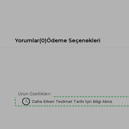
Spor Koltuk Takımı
Gri TV Ünitesi
Krem Koltuk Takımı
Beyaz TV Ünitesi
Gri Koltuk Takımı
Siyah TV Ünitesi
Büro Koltuk Takımı
Şömineli TV Ünitesi
Ev Tekstili
Dresuar
Yorumlar
(0)
Ödeme Seçenekleri
Duvar Ünitesi
TV Koltukları
Ürün Özellikleri
Daha Erken Teslimat Tarihi İçin Bilgi Alınız