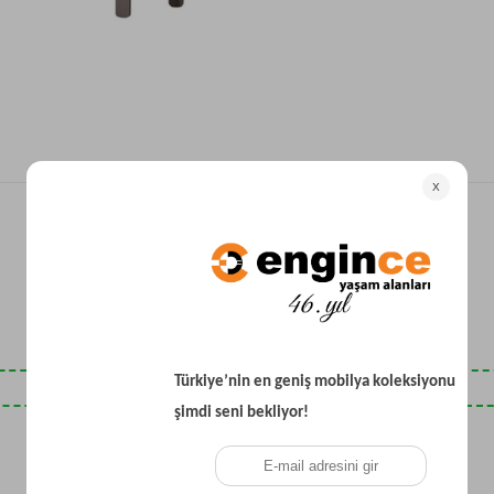
Yataklı Koltuk
Köşe Koltuk
Modern Köşe Koltuk
Ekonomik Köşe Koltuk
Mini Köşe Takımı
Gri Köşe Takımı
Bohem Köşe Takımı
Son Baktıklarınız