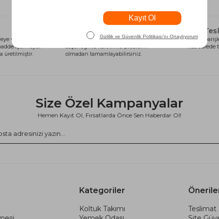
Alışveriş Kredisi
Hızlı Tes
eye ve sağlığa
Siparişlerinizi anında alışveriş kredisi
Tüm siparişle
 madde içermeyen
seçeneği ile kart limiti problemi
kısa sürede t
 üretilmiştir.
olmadan tamamlayabilirsiniz.
Size Özel Kampanyalar
Hemen Kayıt Ol, Fırsatlarda Önce Sen Haberdar Ol!
Kategoriler
Önerile
Koltuk Takımı
Teslimat 
şmesi
Yemek Odası
Site Güve