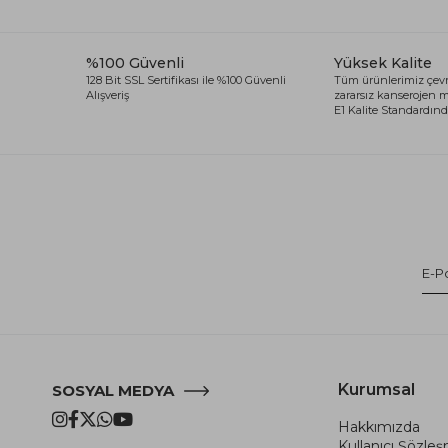
%100 Güvenli
Yüksek Kalite
128 Bit SSL Sertifikası ile %100 Güvenli
Tüm ürünlerimiz çevr
Alışveriş
zararsız kanserojen
E1 Kalite Standardında
Kurumsal
SOSYAL MEDYA
Hakkımızda
Kullanıcı Şözle