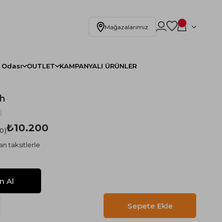
Mağazalarımız
 Odası
OUTLET
KAMPANYALI ÜRÜNLER
h
)
₺10.200
.0
n taksitlerle