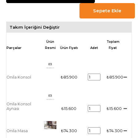
Takım İçeriğini Değiştir
Ürün
Toplam
Resmi
Ürün Fiyatı
Adet
Fiyat
Onila Konsol
₺85.900
₺85.900
Onila Konsol
Aynası
₺15.600
₺15.600
Onila Masa
₺74.300
₺74.300