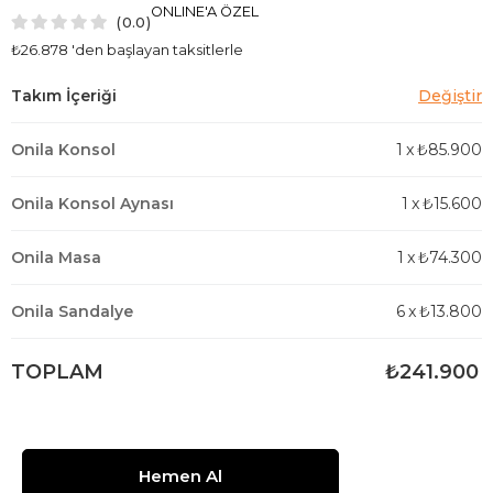
ONLINE'A ÖZEL
0.0
₺26.878
'den başlayan taksitlerle
Onila Konsol
1
x
₺85.900
Onila Konsol Aynası
1
x
₺15.600
Onila Masa
1
x
₺74.300
Onila Sandalye
6
x
₺13.800
TOPLAM
₺241.900