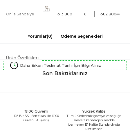
Onila Sandalye
₺13.800
₺82.800
Yorumlar
(0)
Ödeme Seçenekleri
Ürün Özellikleri
Daha Erken Teslimat Tarihi İçin Bilgi Alınız
Son Baktıklarınız
%100 Güvenli
Yüksek Kalite
128 Bit SSL Sertifikası ile %100
Tüm ürünlerimiz çevreye ve sağlığa
Güvenli Alışveriş
zararsız kanserojen madde
içermeyen E1 Kalite Standardında
üretilmiştir.