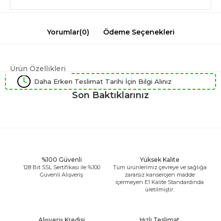
Yorumlar
(0)
Ödeme Seçenekleri
Ürün Özellikleri
Daha Erken Teslimat Tarihi İçin Bilgi Alınız
Son Baktıklarınız
%100 Güvenli
Yüksek Kalite
128 Bit SSL Sertifikası ile %100
Tüm ürünlerimiz çevreye ve sağlığa
Güvenli Alışveriş
zararsız kanserojen madde
içermeyen E1 Kalite Standardında
üretilmiştir.
Alışveriş Kredisi
Hızlı Teslimat