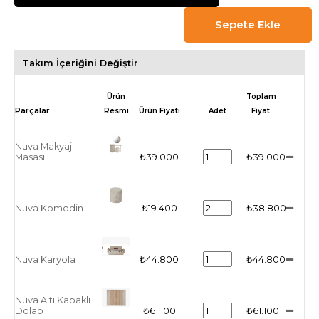
Takım İçeriğini Değiştir
Ürün
Toplam
Resmi
Ürün Fiyatı
Adet
Fiyat
Nuva Makyaj
Masası
₺39.000
₺39.000
Nuva Komodin
₺19.400
₺38.800
Nuva Karyola
₺44.800
₺44.800
Nuva Altı Kapaklı
Dolap
₺61.100
₺61.100