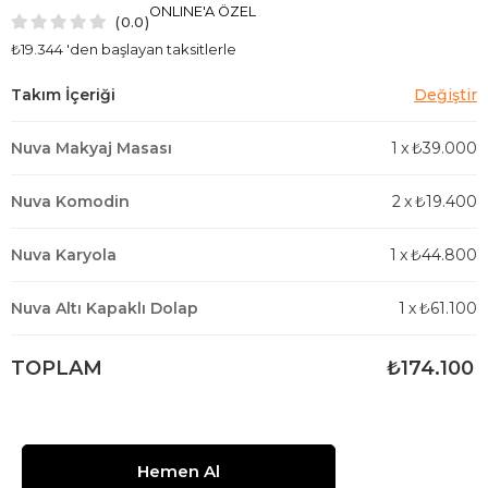
ONLINE'A ÖZEL
0.0
₺19.344
'den başlayan taksitlerle
Nuva Makyaj Masası
1
x
₺39.000
Nuva Komodin
2
x
₺19.400
Nuva Karyola
1
x
₺44.800
Nuva Altı Kapaklı Dolap
1
x
₺61.100
TOPLAM
₺174.100