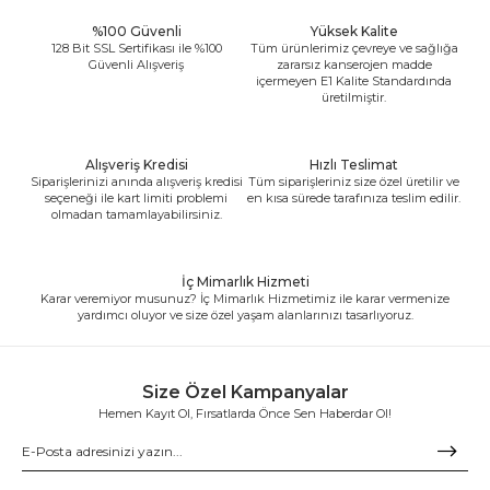
%100 Güvenli
Yüksek Kalite
128 Bit SSL Sertifikası ile %100
Tüm ürünlerimiz çevreye ve sağlığa
Güvenli Alışveriş
zararsız kanserojen madde
içermeyen E1 Kalite Standardında
üretilmiştir.
Alışveriş Kredisi
Hızlı Teslimat
Siparişlerinizi anında alışveriş kredisi
Tüm siparişleriniz size özel üretilir ve
seçeneği ile kart limiti problemi
en kısa sürede tarafınıza teslim edilir.
olmadan tamamlayabilirsiniz.
İç Mimarlık Hizmeti
Karar veremiyor musunuz? İç Mimarlık Hizmetimiz ile karar vermenize
yardımcı oluyor ve size özel yaşam alanlarınızı tasarlıyoruz.
Size Özel Kampanyalar
Hemen Kayıt Ol, Fırsatlarda Önce Sen Haberdar Ol!