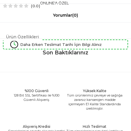
ONLINE'A ÖZEL
0.0
Yorumlar
(0)
Ürün Özellikleri
Daha Erken Teslimat Tarihi İçin Bilgi Alınız
Son Baktıklarınız
%100 Güvenli
Yüksek Kalite
128 Bit SSL Sertifikası ile %100
Tüm ürünlerimiz çevreye ve sağlığa
Güvenli Alışveriş
zararsız kanserojen madde
içermeyen E1 Kalite Standardında
üretilmiştir.
Alışveriş Kredisi
Hızlı Teslimat
Siparişlerinizi anında alışveriş kredisi
Tüm siparişleriniz size özel üretilir ve