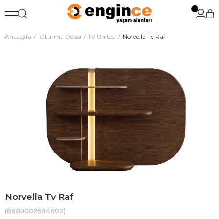
Anasayfa
Oturma Odası
TV Ünitesi
Norvella Tv Raf
Norvella Tv Raf
(8680002594602)