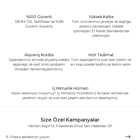
%100 Güvenli
Yüksek Kalite
128 Bit SSL Sertifikası ile %100
Tüm ürünlerimiz çevreye ve sağlığa
Güvenli Alışveriş
zararsız kanserojen madde
içermeyen E1 Kalite Standardında
üretilmiştir.
Alışveriş Kredisi
Hızlı Teslimat
Siparişlerinizi anında alışveriş kredisi
Tüm siparişleriniz size özel üretilir ve
seçeneği ile kart limiti problemi
en kısa sürede tarafınıza teslim edilir.
olmadan tamamlayabilirsiniz.
İç Mimarlık Hizmeti
Karar veremiyor musunuz? İç Mimarlık Hizmetimiz ile karar vermenize
yardımcı oluyor ve size özel yaşam alanlarınızı tasarlıyoruz.
Size Özel Kampanyalar
Hemen Kayıt Ol, Fırsatlarda Önce Sen Haberdar Ol!