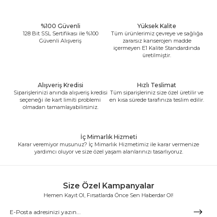
%100 Güvenli
Yüksek Kalite
128 Bit SSL Sertifikası ile %100
Tüm ürünlerimiz çevreye ve sağlığa
Güvenli Alışveriş
zararsız kanserojen madde
içermeyen E1 Kalite Standardında
üretilmiştir.
Alışveriş Kredisi
Hızlı Teslimat
Siparişlerinizi anında alışveriş kredisi
Tüm siparişleriniz size özel üretilir ve
seçeneği ile kart limiti problemi
en kısa sürede tarafınıza teslim edilir.
olmadan tamamlayabilirsiniz.
İç Mimarlık Hizmeti
Karar veremiyor musunuz? İç Mimarlık Hizmetimiz ile karar vermenize
yardımcı oluyor ve size özel yaşam alanlarınızı tasarlıyoruz.
Size Özel Kampanyalar
Hemen Kayıt Ol, Fırsatlarda Önce Sen Haberdar Ol!