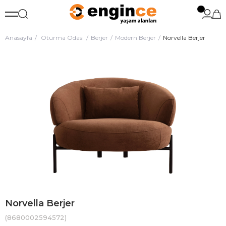
Anasayfa
Oturma Odası
Berjer
Modern Berjer
Norvella Berjer
Norvella Berjer
(8680002594572)