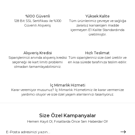
%100 Güvenli
Yüksek Kalite
128 Bit SSL Sertifikası ile %100
Tüm ürünlerimiz çevreye ve sağlığa
Güvenli Alışveriş
zararsız kanserojen madde
içermeyen E1 Kalite Standardında
üretilmiştir.
Alışveriş Kredisi
Hızlı Teslimat
Siparişlerinizi anında alışveriş kredisi
Tüm siparişleriniz size özel üretilir ve
seçeneği ile kart limiti problemi
en kısa sürede tarafınıza teslim edilir.
olmadan tamamlayabilirsiniz.
İç Mimarlık Hizmeti
Karar veremiyor musunuz? İç Mimarlık Hizmetimiz ile karar vermenize
yardımcı oluyor ve size özel yaşam alanlarınızı tasarlıyoruz.
Size Özel Kampanyalar
Hemen Kayıt Ol, Fırsatlarda Önce Sen Haberdar Ol!