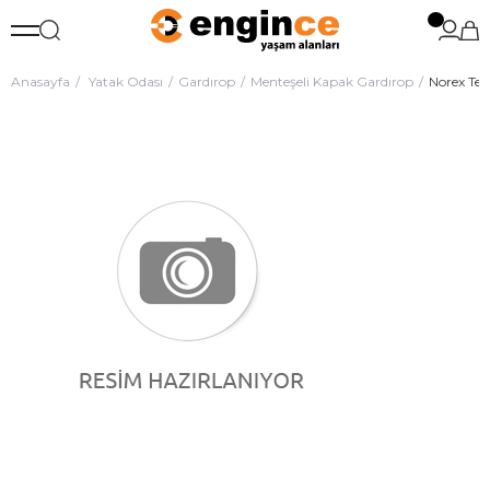
Anasayfa
Yatak Odası
Gardırop
Menteşeli Kapak Gardırop
Norex Tek