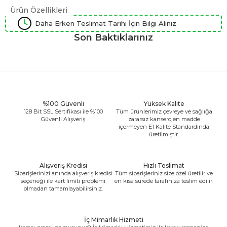
Ürün Özellikleri
Daha Erken Teslimat Tarihi İçin Bilgi Alınız
Son Baktıklarınız
%100 Güvenli
Yüksek Kalite
128 Bit SSL Sertifikası ile %100
Tüm ürünlerimiz çevreye ve sağlığa
Güvenli Alışveriş
zararsız kanserojen madde
içermeyen E1 Kalite Standardında
üretilmiştir.
Alışveriş Kredisi
Hızlı Teslimat
Siparişlerinizi anında alışveriş kredisi
Tüm siparişleriniz size özel üretilir ve
seçeneği ile kart limiti problemi
en kısa sürede tarafınıza teslim edilir.
olmadan tamamlayabilirsiniz.
İç Mimarlık Hizmeti