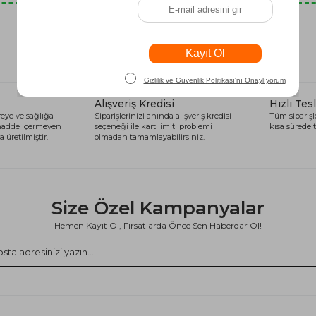
Son Baktıklarınız
Alışveriş Kredisi
Hızlı Tes
eye ve sağlığa
Siparişlerinizi anında alışveriş kredisi
Tüm siparişle
 madde içermeyen
seçeneği ile kart limiti problemi
kısa sürede t
 üretilmiştir.
olmadan tamamlayabilirsiniz.
Size Özel Kampanyalar
Hemen Kayıt Ol, Fırsatlarda Önce Sen Haberdar Ol!