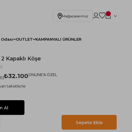
Mağazalarımız
 Odası
OUTLET
KAMPANYALI ÜRÜNLER
 2 Kapaklı Köşe
4)
₺32.100
ONLINE'A ÖZEL
.0
an taksitlerle