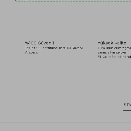
%100 Güvenli
Yüksek Kalite
128 Bit SSL Sertifikası ile %100 Güvenli
Tüm ürünlerimiz çevr
Alışveriş
zararsız kanserojen
E1 Kalite Standardında