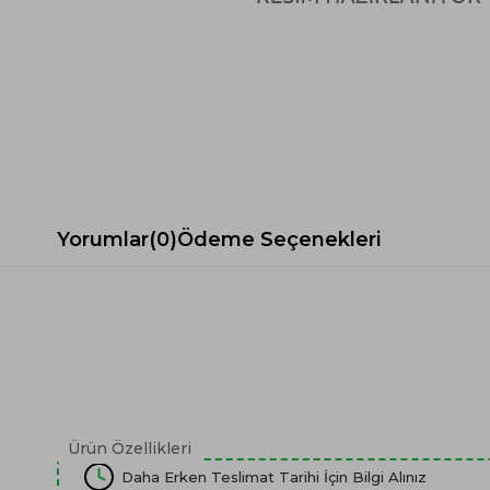
Spor Koltuk Takımı
Gri TV Ünitesi
Krem Koltuk Takımı
Beyaz TV Ünitesi
Gri Koltuk Takımı
Siyah TV Ünitesi
Büro Koltuk Takımı
Şömineli TV Ünitesi
Ev Tekstili
Dresuar
Duvar Ünitesi
TV Koltukları
Yorumlar
(0)
Ödeme Seçenekleri
Ürün Özellikleri
Daha Erken Teslimat Tarihi İçin Bilgi Alınız