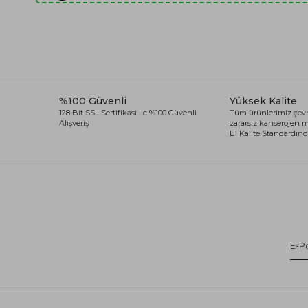
%100 Güvenli
Yüksek Kalite
128 Bit SSL Sertifikası ile %100 Güvenli
Tüm ürünlerimiz çevr
Alışveriş
zararsız kanserojen
E1 Kalite Standardında