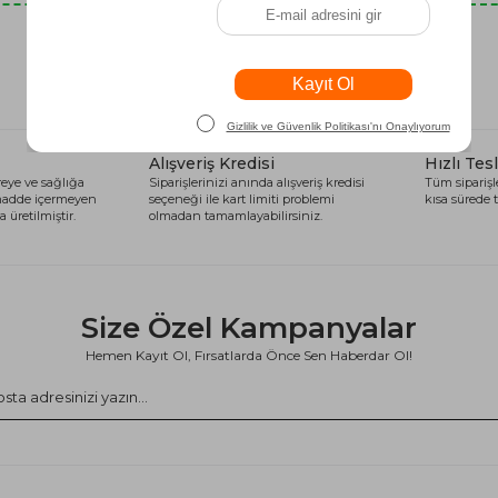
Son Baktıklarınız
Alışveriş Kredisi
Hızlı Tes
eye ve sağlığa
Siparişlerinizi anında alışveriş kredisi
Tüm siparişle
 madde içermeyen
seçeneği ile kart limiti problemi
kısa sürede t
 üretilmiştir.
olmadan tamamlayabilirsiniz.
Size Özel Kampanyalar
Hemen Kayıt Ol, Fırsatlarda Önce Sen Haberdar Ol!