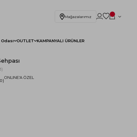
Mağazalarımız
 Odası
OUTLET
KAMPANYALI ÜRÜNLER
Sehpası
3)
ONLINE'A ÖZEL
.0