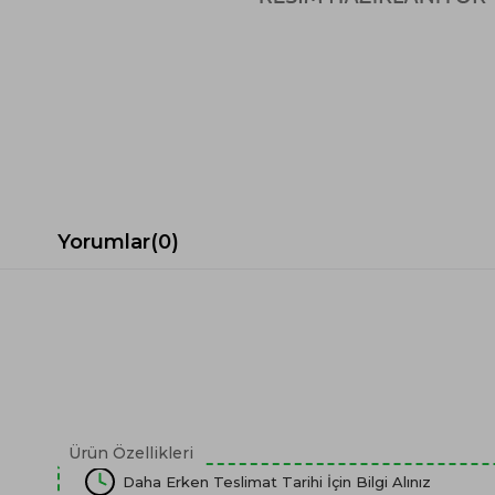
Spor Koltuk Takımı
Gri TV Ünitesi
Krem Koltuk Takımı
Beyaz TV Ünitesi
Gri Koltuk Takımı
Siyah TV Ünitesi
Büro Koltuk Takımı
Şömineli TV Ünitesi
Ev Tekstili
Dresuar
Duvar Ünitesi
TV Koltukları
Yorumlar
(0)
Ürün Özellikleri
Daha Erken Teslimat Tarihi İçin Bilgi Alınız