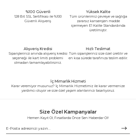
%100 Güvenli
Yüksek Kalite
128 Bit SSL Sertifikası ile %100
Tüm ürünlerimiz çevreye ve sağlığa
Güvenli Alışveriş
zararsız kanserojen madde
içermeyen E1 Kalite Standardında
üretilmiştir.
Alışveriş Kredisi
Hızlı Teslimat
Siparişlerinizi anında alışveriş kredisi
Tüm siparişleriniz size özel üretilir ve
seçeneği ile kart limiti problemi
en kısa sürede tarafınıza teslim edilir.
olmadan tamamlayabilirsiniz.
İç Mimarlık Hizmeti
Karar veremiyor musunuz? İç Mimarlık Hizmetimiz ile karar vermenize
yardımcı oluyor ve size özel yaşam alanlarınızı tasarlıyoruz.
Size Özel Kampanyalar
Hemen Kayıt Ol, Fırsatlarda Önce Sen Haberdar Ol!