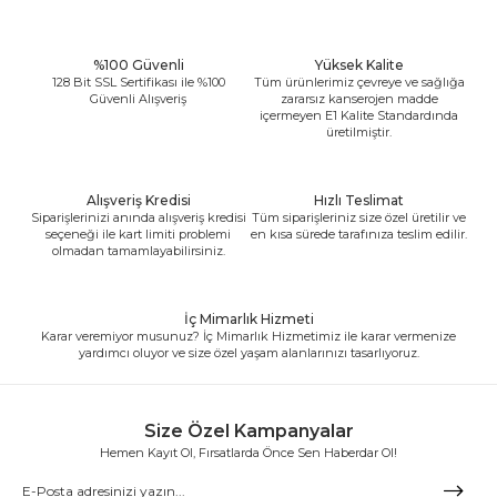
%100 Güvenli
Yüksek Kalite
128 Bit SSL Sertifikası ile %100
Tüm ürünlerimiz çevreye ve sağlığa
Güvenli Alışveriş
zararsız kanserojen madde
içermeyen E1 Kalite Standardında
üretilmiştir.
Alışveriş Kredisi
Hızlı Teslimat
Siparişlerinizi anında alışveriş kredisi
Tüm siparişleriniz size özel üretilir ve
seçeneği ile kart limiti problemi
en kısa sürede tarafınıza teslim edilir.
olmadan tamamlayabilirsiniz.
İç Mimarlık Hizmeti
Karar veremiyor musunuz? İç Mimarlık Hizmetimiz ile karar vermenize
yardımcı oluyor ve size özel yaşam alanlarınızı tasarlıyoruz.
Size Özel Kampanyalar
Hemen Kayıt Ol, Fırsatlarda Önce Sen Haberdar Ol!