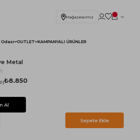
Mağazalarımız
 Odası
OUTLET
KAMPANYALI ÜRÜNLER
ye Metal
2)
₺8.850
.0