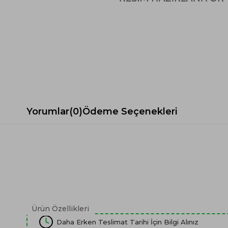
Spor Koltuk Takımı
Gri TV Ünitesi
Krem Koltuk Takımı
Beyaz TV Ünitesi
Gri Koltuk Takımı
Siyah TV Ünitesi
Büro Koltuk Takımı
Şömineli TV Ünitesi
Ev Tekstili
Dresuar
Duvar Ünitesi
TV Koltukları
Yorumlar
(0)
Ödeme Seçenekleri
Ürün Özellikleri
Daha Erken Teslimat Tarihi İçin Bilgi Alınız