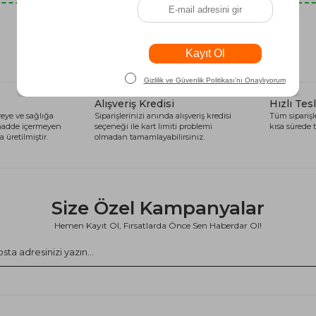
Son Baktıklarınız
Alışveriş Kredisi
Hızlı Tes
eye ve sağlığa
Siparişlerinizi anında alışveriş kredisi
Tüm siparişle
 madde içermeyen
seçeneği ile kart limiti problemi
kısa sürede t
 üretilmiştir.
olmadan tamamlayabilirsiniz.
Size Özel Kampanyalar
Hemen Kayıt Ol, Fırsatlarda Önce Sen Haberdar Ol!