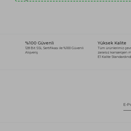
%100 Güvenli
Yüksek Kalite
128 Bit SSL Sertifikası ile %100 Güvenli
Tüm ürünlerimiz çevr
Alışveriş
zararsız kanserojen
E1 Kalite Standardında