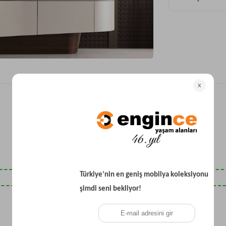
Yataklı Koltuk
Köşe Koltuk
Modern Köşe Koltuk
Ekonomik Köşe Koltuk
Mini Köşe Takımı
Gri Köşe Takımı
Bohem Köşe Takımı
Son Baktıklarınız