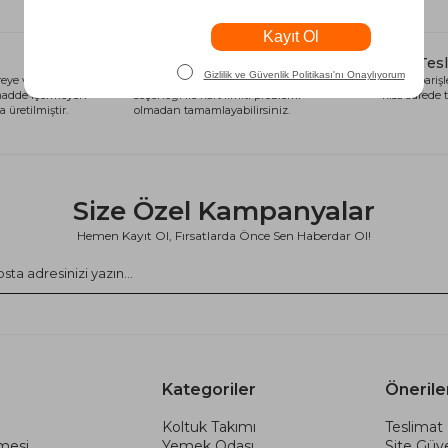
Alışveriş Kredisi
Hızlı Tes
eye ve sağlığa
Siparişlerinizi anında alışveriş kredisi
Tüm siparişle
 madde içermeyen
seçeneği ile kart limiti problemi
kısa sürede t
 üretilmiştir.
olmadan tamamlayabilirsiniz.
Size Özel Kampanyalar
Hemen Kayıt Ol, Fırsatlarda Önce Sen Haberdar Ol!
Kategoriler
Önerile
Koltuk Takımı
Teslimat 
şmesi
Yemek Odası
Site Güve