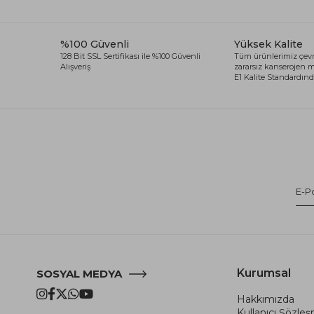
%100 Güvenli
Yüksek Kalite
128 Bit SSL Sertifikası ile %100 Güvenli
Tüm ürünlerimiz çevr
Alışveriş
zararsız kanserojen
E1 Kalite Standardında
Kurumsal
SOSYAL MEDYA
Hakkımızda
Kullanıcı Şözle