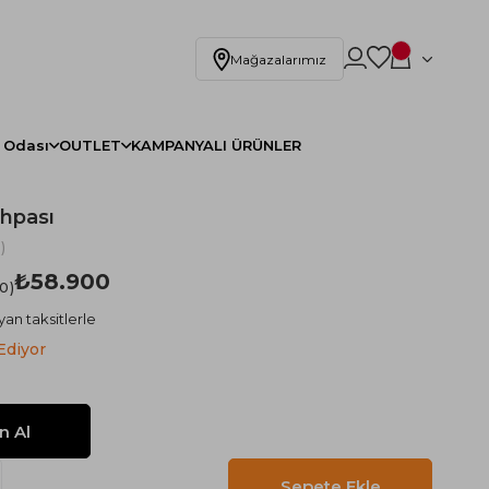
Mağazalarımız
 Odası
OUTLET
KAMPANYALI ÜRÜNLER
ehpası
)
₺58.900
.0
yan taksitlerle
Ediyor