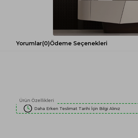
Spor Koltuk Takımı
Gri TV Ünitesi
Krem Koltuk Takımı
Beyaz TV Ünitesi
Gri Koltuk Takımı
Siyah TV Ünitesi
Büro Koltuk Takımı
Şömineli TV Ünitesi
Ev Tekstili
Dresuar
Yorumlar
(0)
Ödeme Seçenekleri
Duvar Ünitesi
TV Koltukları
Ürün Özellikleri
Daha Erken Teslimat Tarihi İçin Bilgi Alınız