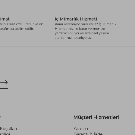
limat
İç Mimarlık Hizmeti
riniz size özel üretilir ve en
Karar veremiyor musunuz? İç Mimarlık
arafınıza teslim edilir.
Hizmetimiz ile karar vermenize
yardımcı oluyor ve size özel yaşam
alanlarınızı tasarlıyoruz.
r
Müşteri Hizmetleri
Koşulları
Yardım
nliği
Garanti & İade