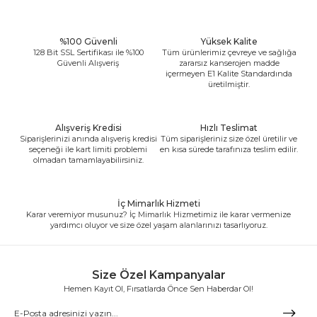
%100 Güvenli
Yüksek Kalite
128 Bit SSL Sertifikası ile %100
Tüm ürünlerimiz çevreye ve sağlığa
Güvenli Alışveriş
zararsız kanserojen madde
içermeyen E1 Kalite Standardında
üretilmiştir.
Alışveriş Kredisi
Hızlı Teslimat
Siparişlerinizi anında alışveriş kredisi
Tüm siparişleriniz size özel üretilir ve
seçeneği ile kart limiti problemi
en kısa sürede tarafınıza teslim edilir.
olmadan tamamlayabilirsiniz.
İç Mimarlık Hizmeti
Karar veremiyor musunuz? İç Mimarlık Hizmetimiz ile karar vermenize
yardımcı oluyor ve size özel yaşam alanlarınızı tasarlıyoruz.
Size Özel Kampanyalar
Hemen Kayıt Ol, Fırsatlarda Önce Sen Haberdar Ol!