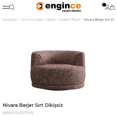
Anasayfa
Oturma Odası
Berjer
Modern Berjer
Nivara Berjer Sırt Diki
Nivara Berjer Sırt Dikişsiz
(8680002517700)