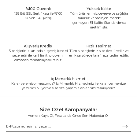
%100 Güvenli
Yüksek Kalite
128 Bit SSL Sertifikası ile %100
Tüm ürünlerimiz çevreye ve sağlığa
Güvenli Alışveriş
zararsız kanserojen madde
içermeyen E1 Kalite Standardında
üretilmiştir.
Alışveriş Kredisi
Hızlı Teslimat
Siparişlerinizi anında alışveriş kredisi
Tüm siparişleriniz size özel üretilir ve
seçeneği ile kart limiti problemi
en kısa sürede tarafınıza teslim edilir.
olmadan tamamlayabilirsiniz.
İç Mimarlık Hizmeti
Karar veremiyor musunuz? İç Mimarlık Hizmetimiz ile karar vermenize
yardımcı oluyor ve size özel yaşam alanlarınızı tasarlıyoruz.
Size Özel Kampanyalar
Hemen Kayıt Ol, Fırsatlarda Önce Sen Haberdar Ol!