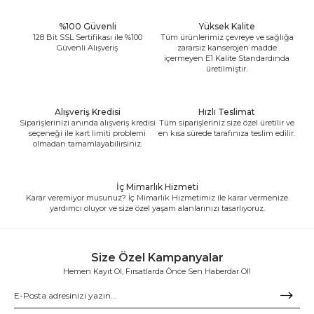
%100 Güvenli
Yüksek Kalite
128 Bit SSL Sertifikası ile %100
Tüm ürünlerimiz çevreye ve sağlığa
Güvenli Alışveriş
zararsız kanserojen madde
içermeyen E1 Kalite Standardında
üretilmiştir.
Alışveriş Kredisi
Hızlı Teslimat
Siparişlerinizi anında alışveriş kredisi
Tüm siparişleriniz size özel üretilir ve
seçeneği ile kart limiti problemi
en kısa sürede tarafınıza teslim edilir.
olmadan tamamlayabilirsiniz.
İç Mimarlık Hizmeti
Karar veremiyor musunuz? İç Mimarlık Hizmetimiz ile karar vermenize
yardımcı oluyor ve size özel yaşam alanlarınızı tasarlıyoruz.
Size Özel Kampanyalar
Hemen Kayıt Ol, Fırsatlarda Önce Sen Haberdar Ol!