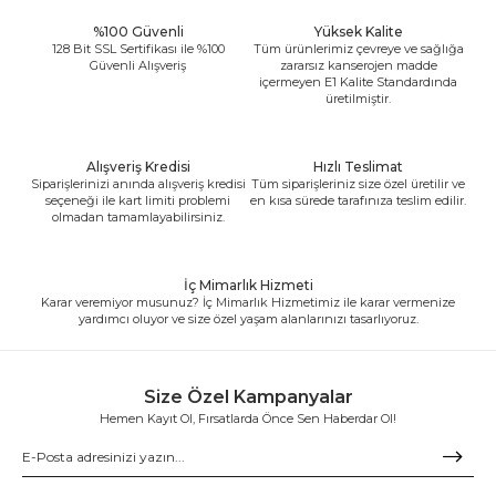
%100 Güvenli
Yüksek Kalite
128 Bit SSL Sertifikası ile %100
Tüm ürünlerimiz çevreye ve sağlığa
Güvenli Alışveriş
zararsız kanserojen madde
içermeyen E1 Kalite Standardında
üretilmiştir.
Alışveriş Kredisi
Hızlı Teslimat
Siparişlerinizi anında alışveriş kredisi
Tüm siparişleriniz size özel üretilir ve
seçeneği ile kart limiti problemi
en kısa sürede tarafınıza teslim edilir.
olmadan tamamlayabilirsiniz.
İç Mimarlık Hizmeti
Karar veremiyor musunuz? İç Mimarlık Hizmetimiz ile karar vermenize
yardımcı oluyor ve size özel yaşam alanlarınızı tasarlıyoruz.
Size Özel Kampanyalar
Hemen Kayıt Ol, Fırsatlarda Önce Sen Haberdar Ol!