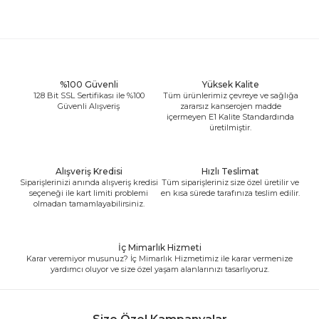
%100 Güvenli
Yüksek Kalite
128 Bit SSL Sertifikası ile %100
Tüm ürünlerimiz çevreye ve sağlığa
Güvenli Alışveriş
zararsız kanserojen madde
içermeyen E1 Kalite Standardında
üretilmiştir.
Alışveriş Kredisi
Hızlı Teslimat
Siparişlerinizi anında alışveriş kredisi
Tüm siparişleriniz size özel üretilir ve
seçeneği ile kart limiti problemi
en kısa sürede tarafınıza teslim edilir.
olmadan tamamlayabilirsiniz.
İç Mimarlık Hizmeti
Karar veremiyor musunuz? İç Mimarlık Hizmetimiz ile karar vermenize
yardımcı oluyor ve size özel yaşam alanlarınızı tasarlıyoruz.