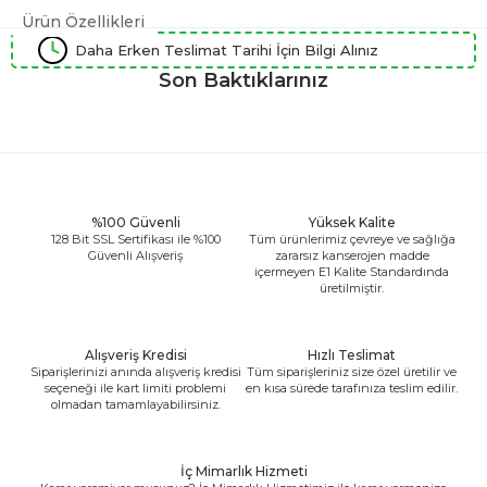
Ürün Özellikleri
Daha Erken Teslimat Tarihi İçin Bilgi Alınız
Son Baktıklarınız
%100 Güvenli
Yüksek Kalite
128 Bit SSL Sertifikası ile %100
Tüm ürünlerimiz çevreye ve sağlığa
Güvenli Alışveriş
zararsız kanserojen madde
içermeyen E1 Kalite Standardında
üretilmiştir.
Alışveriş Kredisi
Hızlı Teslimat
Siparişlerinizi anında alışveriş kredisi
Tüm siparişleriniz size özel üretilir ve
seçeneği ile kart limiti problemi
en kısa sürede tarafınıza teslim edilir.
olmadan tamamlayabilirsiniz.
İç Mimarlık Hizmeti