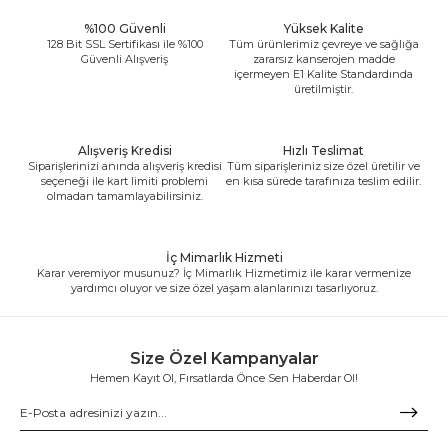
%100 Güvenli
Yüksek Kalite
128 Bit SSL Sertifikası ile %100
Tüm ürünlerimiz çevreye ve sağlığa
Güvenli Alışveriş
zararsız kanserojen madde
içermeyen E1 Kalite Standardında
üretilmiştir.
Alışveriş Kredisi
Hızlı Teslimat
Siparişlerinizi anında alışveriş kredisi
Tüm siparişleriniz size özel üretilir ve
seçeneği ile kart limiti problemi
en kısa sürede tarafınıza teslim edilir.
olmadan tamamlayabilirsiniz.
İç Mimarlık Hizmeti
Karar veremiyor musunuz? İç Mimarlık Hizmetimiz ile karar vermenize
yardımcı oluyor ve size özel yaşam alanlarınızı tasarlıyoruz.
Size Özel Kampanyalar
Hemen Kayıt Ol, Fırsatlarda Önce Sen Haberdar Ol!