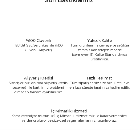
Son Baktıklarınız
%100 Güvenli
Yüksek Kalite
128 Bit SSL Sertifikası ile %100
Tüm ürünlerimiz çevreye ve sağlığa
Güvenli Alışveriş
zararsız kanserojen madde
içermeyen E1 Kalite Standardında
üretilmiştir.
Alışveriş Kredisi
Hızlı Teslimat
Siparişlerinizi anında alışveriş kredisi
Tüm siparişleriniz size özel üretilir ve
seçeneği ile kart limiti problemi
en kısa sürede tarafınıza teslim edilir.
olmadan tamamlayabilirsiniz.
İç Mimarlık Hizmeti
Karar veremiyor musunuz? İç Mimarlık Hizmetimiz ile karar vermenize
yardımcı oluyor ve size özel yaşam alanlarınızı tasarlıyoruz.